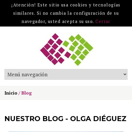
¡Atención! Este sitio usa cookies y tecnologías
similares. Si no cambia la configuración de su
navegador, usted acepta su uso.
Cerrar
Inicio
/
Blog
NUESTRO BLOG - OLGA DIÉGUEZ